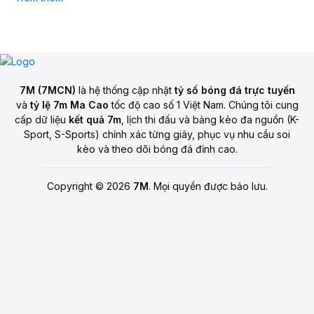
Hiện nay, lượng người truy cập 7m ngày càng tăng nhờ khả
năng đáp ứng nhu cầu tra cứu thông tin bóng đá một cách
7M (7MCN)
là hệ thống cập nhật
tỷ số bóng đá trực tuyến
thuận tiện. Dù là các giải đấu hàng đầu châu Âu hay những
và
tỷ lệ 7m Ma Cao
tốc độ cao số 1 Việt Nam. Chúng tôi cung
giải quốc nội ít được chú ý, nền tảng này đều cung cấp dữ
cấp dữ liệu
kết quả 7m
, lịch thi đấu và bảng kèo đa nguồn (K-
liệu tương đối đầy đủ.
Sport, S-Sports) chính xác từng giây, phục vụ nhu cầu soi
kèo và theo dõi bóng đá đỉnh cao.
Vì sao 7m được nhiều người lựa chọn?
Cập nhật tỷ số theo thời gian thực
Copyright © 2026
7M
. Mọi quyền được bảo lưu.
Điểm mạnh nổi bật của 7m nằm ở tốc độ cập nhật kết quả
trận đấu. Chỉ vài giây sau khi có bàn thắng hoặc sự kiện
quan trọng xảy ra trên sân, thông tin đã được hiển thị trên hệ
thống.
Điều này giúp người dùng dễ dàng theo dõi diễn biến trận
đấu ngay cả khi không thể xem trực tiếp. Đối với những
người thường xuyên theo dõi bóng đá quốc tế diễn ra vào
khung giờ khuya, đây là một lợi thế rất lớn.