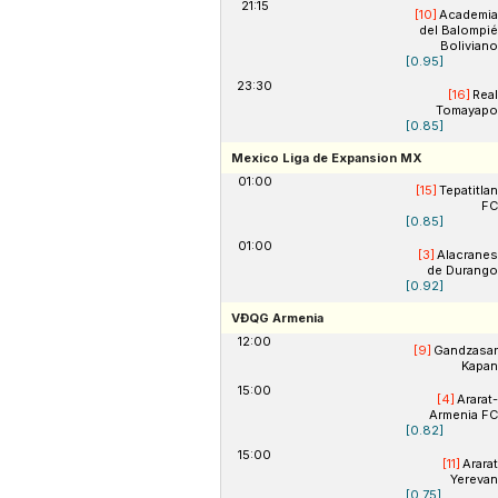
21:15
[10]
Academia
Colombian Torneo BetPlay Dimayor
del Balompié
Boliviano
Colombian U19 League
[0.95]
23:30
Czech Fourth Division
[16]
Real
Tomayapo
Bhutan Premier League
[0.85]
Cup Yemeni President
Mexico Liga de Expansion MX
01:00
[15]
Tepatitlan
Australia Victorian Women's Premier League
FC
[0.85]
Giao hữu
01:00
[3]
Alacranes
African Championship Nữ
de Durango
[0.92]
Danish Division 3 Group A
VĐQG Armenia
Cúp CEE
12:00
[9]
Gandzasar
Australia Tasmania Women's Premier League
Kapan
15:00
Australia TSAmania Premier Championship
[4]
Ararat-
Armenia FC
CONCACAF Championship U20
[0.82]
15:00
Argentine Group B Tebolidun League Manchester
[11]
Ararat
Yerevan
English Football League Cup
[0.75]