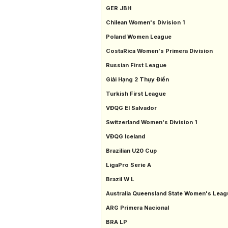
GER JBH
Austrian 2.Liga
Chilean Women's Division 1
South Australian Premier League
Poland Women League
Sweden Elitettan
CostaRica Women's Primera Division
Czech Fifth League
Russian First League
Iceland Division 4
Giải Hạng 2 Thụy Điển
Paraguayan Division Intermedia
Turkish First League
Hungary Fizz Liga
VĐQG El Salvador
Australia Capital Territory U23 League
Switzerland Women's Division 1
Australia Darwin Premier League
VĐQG Iceland
Brazilian U20 Cup
German Bundesliga 2
LigaPro Serie A
Bulgarian First League
Brazil W L
New Zealand South Premier League
Australia Queensland State Women's Leag
Australian Welsh League
ARG Primera Nacional
Peruvian Liga 2
BRA LP
Argentine Reserve League