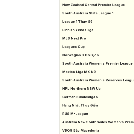
New Zealand Central Premier League
Scotland Championship
South Australia State League 1
Mozambique Championship
League 1 Thụy Sỹ
Australia Tasmania National Premier League
Finnish Ykkosliiga
Estonian Premium Liiga
MLS Next Pro
Brazilian Campeonato Mineiro U20
Leagues Cup
CHI Liga de Primera
Norwegian 3.Divisjon
Northern Ireland Women's Super League
South Australia Women's Premier League
Central American & Caribbean Games
Mexico Liga MX Nữ
VĐQG Áo Nữ
South Australia Women's Reserves Leagu
CONCACAF Caribbean Cup
NPL Northern NSW Úc
German Bundesliga 5
Australia Northern New South Wales U20 League
Hạng Nhất Thụy Điển
Uzbekistan Super League
RUS M-League
NPL ACT Úc
Australia New South Wales Women's Prem
Division 1 Ba Lan
VĐQG Bắc Macedonia
Japanese Regional League