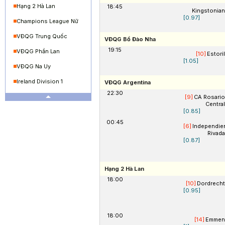
Hạng 2 Hà Lan
18:45
Kingstonian
[0.97]
Champions League Nữ
VĐQG Trung Quốc
VĐQG Bồ Đào Nha
19:15
VĐQG Phần Lan
[10]
Estoril
[1.05]
VĐQG Na Uy
Ireland Division 1
VĐQG Argentina
22:30
VĐQG Romania
[9]
CA Rosario
Central
[0.85]
VĐQG Uruguay
00:45
[6]
Independie
Brazil Serie B
Rivada
[0.87]
K League 2 Hàn Quốc
VĐQG Costa Rica
Hạng 2 Hà Lan
VĐQG Guatemala
18:00
[10]
Dordrecht
VĐQG Bolivia
[0.95]
Mexico Liga de Expansion MX
18:00
VĐQG Armenia
[14]
Emmen