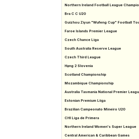
Netherlands Eredivisie
Northern Ireland Football League Champi
Peruvian Liga 1
Bra C C U20
UNCAF Women's American Games
Guizhou Ziyun "Wufeng Cup" Football To
Thụy Điển Allsvenskan Nữ
Faroe Islands Premier League
Moldovan Liga 1
Czech Chance Liga
CONCACAF Central American Cup
South Australia Reserve League
Iceland U19 League
Czech Third League
Hạng 2 Slovenia
Danish 4th Division
Scotland Championship
Norwegian Junior U19
Mozambique Championship
ARFC
Australia Tasmania National Premier Leag
VĐQG Paraguay
Estonian Premium Liiga
Austrian Bundesliga
Brazilian Campeonato Mineiro U20
Sweden Division 2
CHI Liga de Primera
Japanese WE League
Northern Ireland Women's Super League
New Zealand Women's Premier Division
Central American & Caribbean Games