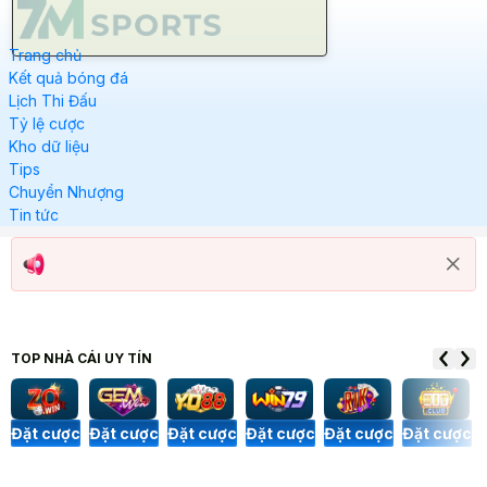
Trang chủ
Kết quả bóng đá
Lịch Thi Đấu
Tỷ lệ cược
Kho dữ liệu
Tips
Chuyển Nhượng
Tin tức
TOP NHÀ CÁI
UY TÍN
c
Đặt cược
Đặt cược
Đặt cược
Đặt cược
Đặt cược
Đặt cược