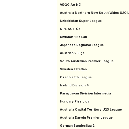
Shanghai Future Star Cup
VĐQG Áo Nữ
Kyrgyz Premier League
Australia Northern New South Wales U20 
Lithuanian II Lyga
Uzbekistan Super League
Indian Calcutta Football League
NPL ACT Úc
VĐQG Belarus
Division 1 Ba Lan
Montenegro First League
Japanese Regional League
Austrian 2.Liga
CECAFA Football Associ
South Australian Premier League
Brazilian Cup
Sweden Elitettan
VĐQG Bỉ
Czech Fifth League
Iceland Division 4
Paraguayan Division Intermedia
Hungary Fizz Liga
Australia Capital Territory U23 League
Australia Darwin Premier League
German Bundesliga 2