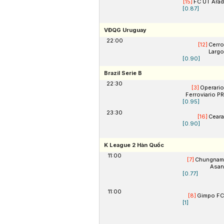
[15]
FC UT Arad
[0.87]
Chilean Women's Division 1
Poland Women League
VĐQG Uruguay
CostaRica Women's Primera Division
22:00
[12]
Cerro
Largo
Russian First League
[0.90]
Giải Hạng 2 Thụy Điển
Brazil Serie B
22:30
Turkish First League
[3]
Operario
Ferroviario PR
VĐQG El Salvador
[0.95]
23:30
Switzerland Women's Division 1
[16]
Ceara
[0.90]
VĐQG Iceland
Brazilian U20 Cup
K League 2 Hàn Quốc
11:00
LigaPro Serie A
[7]
Chungnam
Asan
[0.77]
Brazil W L
Australia Queensland State Women's League
11:00
[8]
Gimpo FC
[1]
Israel Ligat Leumit Toto Cup
ARG Primera Nacional